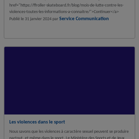
href="https://ffroller-skateboard.fr/blog/mois-de-lutte-contre-les-
violences-toutes-les-informations-a-connaitre/">Continuer</a>
Service Communication
Publié le
31 janvier 2024
par
A la une - discipline
Les violences dans le sport
Nous savons que les violences à caractère sexuel peuvent se produire
partout, et même dans le sport. Le Ministère des Sports et de Jeux