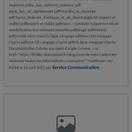
Violences pdfJe_suis_référent_violence_pdf
jpgJe_fais_un_signalement pdfInterdire_le_bizutage
pdfCharte_fédérale_d'éthique_et_de_déontologie Kit respect et
civilité pdfRespect et civilité pdfMerci – Conduite Supporters Kit de
sensibilisation aux violences sexuelles pdfRéagir pdfPrévenir
pdfGrandir Mon club/CD/ligue s'engage pdfMon club s'engage
Charte pdfMon CD s'engage Charte pdfMa ligue s'engage Charte
Documentation Colosse aux pieds d’argile Colosse...<a
href="https://ffroller-skateboard.fr/blog/mois-de-lutte-contre-les-
violences-toutes-les-informations-a-connaitre/">Continuer</a>
Service Communication
Publié le
23 avril 2025
par
A la une - discipline