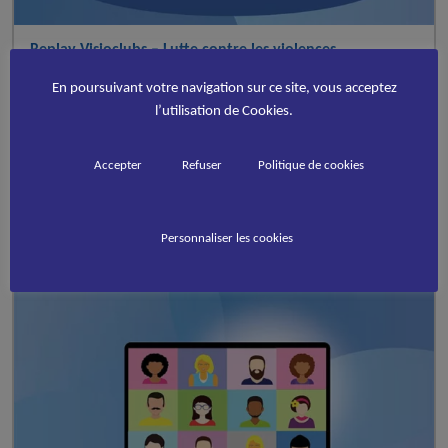
Replay Visioclubs – Lutte contre les violences
Le 16 mai 2024 s’est tenue une visioconférence organisée par la
En poursuivant votre navigation sur ce site, vous acceptez
FFRS, sur le sujet de la prévention et de la lutte contre les violences
l’utilisation de Cookies.
dans le sport, en présence du Ministère des Sports et de notre
partenaire Colosse aux Pieds d’Argile. Vous pouvez visionner une
partie du contenu ici ci-dessous :
Accepter
Refuser
Politique de cookies
Service Communication
Publié le
28 mai 2024
par
A la une - FFRoller
Personnaliser les cookies