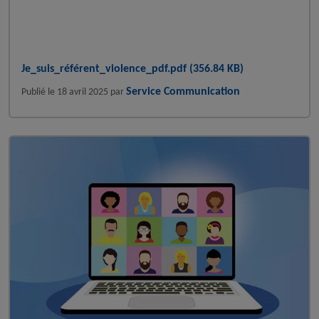
Je_suis_référent_violence_pdf.pdf (356.84 KB)
Service Communication
Publié le
18 avril 2025
par