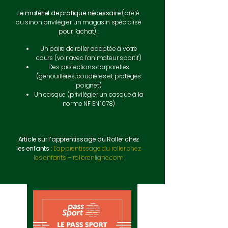
Le matériel de pratique nécessaire
(prêté
ou sinon privilégier un magasin spécialisé
pour l’achat) :
Un paire de roller adaptée à votre
cours (voir avec l’animateur sportif)
Des protections corporelles
(genouillères, coudières et protèges
poignet)
Un casque (privilégier un casque à la
norme NF EN 1078)
Article sur l’apprentissage du Roller chez
les enfants
:
L’apprentissage du roller chez
les enfants – rollerenligne.com