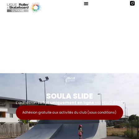
SOULA SLIDE
L’adhésion se fait
uniquement en ligne
via HELLO ASSO
Adhésion gratuite aux activités du club (sous conditions)