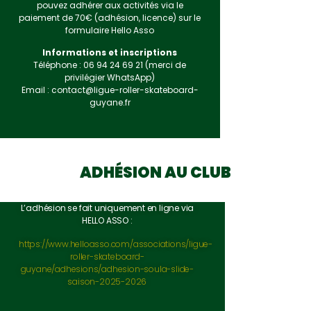
pouvez adhérer aux activités via le
paiement de 70€ (adhésion, licence) sur le
formulaire Hello Asso
Informations et inscriptions
Téléphone : 06 94 24 69 21 (merci de
privilégier WhatsApp)
Email :
contact@ligue-roller-skateboard-
guyane.fr
ADHÉSION AU CLUB
L’adhésion se fait uniquement en ligne via
HELLO ASSO :
https://www.helloasso.com/associations/ligue-
roller-skateboard-
guyane/adhesions/adhesion-soula-slide-
saison-2025-2026