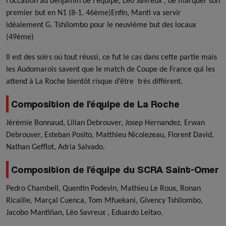
l’occasion au benjamin de l’équipe, Léo Savreux , de marquer son
premier but en N1 (8-1, 46ème)Enfin, Manti va servir
idéalement G. Tshilombo pour le neuvième but des locaux
(49ème)
Il est des soirs où tout réussi, ce fut le cas dans cette partie mais
les Audomarois savent que le match de Coupe de France qui les
attend à La Roche bientôt risque d’être très différent.
Composition de l’équipe de La Roche
Jérémie Bonnaud, Lilian Debrouver, Josep Hernandez, Erwan
Debrouver, Esteban Posito, Matthieu Nicolezeau, Florent David,
Nathan Gefflot, Adria Salvado.
Composition de l’équipe du SCRA Saint-Omer
Pedro Chambell, Quentin Podevin, Mathieu Le Roux, Ronan
Ricaille, Marçal Cuenca, Tom Mfuekani, Givency Tshilombo,
Jacobo Mantiñan, Léo Savreux , Eduardo Leitao.