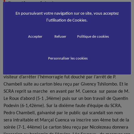
Deuxième période
En poursuivant votre navigation sur ce site, vous acceptez
l’utilisation de Cookies.
Accepter
Refuser
Politique de cookies
Dès le retour sur la piste, La Roche va céder .D’abord sur un
lever de balle de « Manti » pour un 3-1 (26ème) qui va
Personnaliser les cookies
déclencher l’enthousiasme des spectateurs. Mathieu Le Roux
très actif va bonifier le score peu après (4-1, 28ème). L’espoir
visiteur d’arrêter l’hémorragie fut douché par l’arrêt de P.
Chambell suite au carton bleu reçu par Givency Tshilombo. Et le
SCRA reprit sa marche en avant par M. Cuenca sur passe de M.
Le Roux d’abord (5-1 ,34ème) puis sur un bon travail de Quentin
Podevin (6-1,42ème). Sur la dixième faute d’équipe du SCRA,
Pedro Chambell, galvanisé par le public qui scandait son nom
sera intraitable et Marçal Cuenca va inscrire son 4ème but de la
soirée (7-1, 44ème) Le carton bleu reçu par Nicolezeau donnera