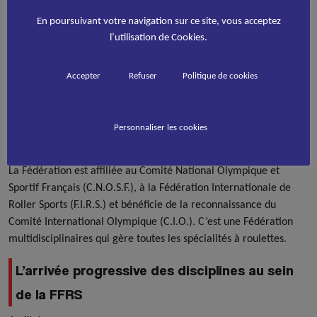
Fédération Internationale.
En poursuivant votre navigation sur ce site, vous acceptez
En 1998, Hervé LALLEMENT devient Directeur Technique
l’utilisation de Cookies.
National jusqu’en 2020. C’est Sébastien SOBCZAK qui occupe le
poste depuis.
Accepter
Refuser
Politique de cookies
Après un travail sur son identité, en mai 2011, sous la présidence
de Nicolas BELLOIR, la Fédération acquiert l’identité de
Fédération Française de Roller Sports
qu’elle conservera
Personnaliser les cookies
jusqu’en 2017.
La Fédération est affiliée au Comité National Olympique et
Sportif Français (C.N.O.S.F.), à la Fédération Internationale de
Roller Sports (F.I.R.S.) et bénéficie de la reconnaissance du
Comité International Olympique (C.I.O.). C’est une Fédération
multidisciplinaires qui gère toutes les spécialités à roulettes.
L’arrivée progressive des disciplines au sein
de la FFRS