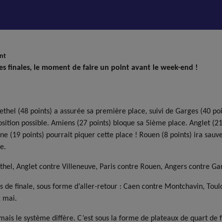
int
 finales, le moment de faire un point avant le week-end !
Rethel (48 points) a assurée sa première place, suivi de Garges (40 po
sition possible. Amiens (27 points) bloque sa 5ième place. Anglet (21 
agne (19 points) pourrait piquer cette place ! Rouen (8 points) ira sau
e.
el, Anglet contre Villeneuve, Paris contre Rouen, Angers contre G
ts de finale, sous forme d’aller-retour : Caen contre Montchavin, Tou
2 mai.
 mais le système diffère. C’est sous la forme de plateaux de quart de f