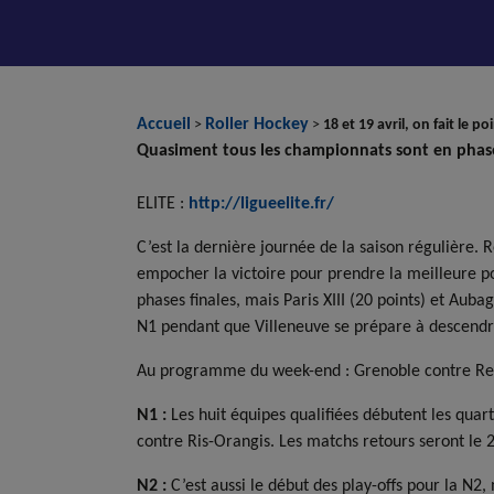
Accueil
Roller Hockey
>
>
18 et 19 avril, on fait le po
Quasiment tous les championnats sont en phases
ELITE :
http://ligueelite.fr/
C’est la dernière journée de la saison régulière. 
empocher la victoire pour prendre la meilleure po
phases finales, mais Paris XIII (20 points) et Aub
N1 pendant que Villeneuve se prépare à descendr
Au programme du week-end : Grenoble contre Reth
N1 :
Les huit équipes qualifiées débutent les quar
contre Ris-Orangis. Les matchs retours seront le 
N2 :
C’est aussi le début des play-offs pour la N2,