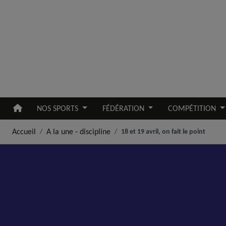
Aller au contenu principal
NOS SPORTS
FÉDÉRATION
COMPÉTITION
Accueil
A la une - discipline
18 et 19 avril, on fait le point