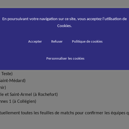
s
En poursuivant votre navigation sur ce site, vous acceptez l’utilisation de
onnet
Cookies.
donné les 2 et 3 mai 2015 :
Accepter
Refuser
Politique de cookies
à Amiens)
Personnaliser les cookies
iron)
à Nîmes)
 Teste)
 Saint-Médard)
nir)
le et Saint-Armel (à Rochefort)
nnes 1 (à Collégien)
ellement toutes les feuilles de matchs pour confirmer les équipes qua