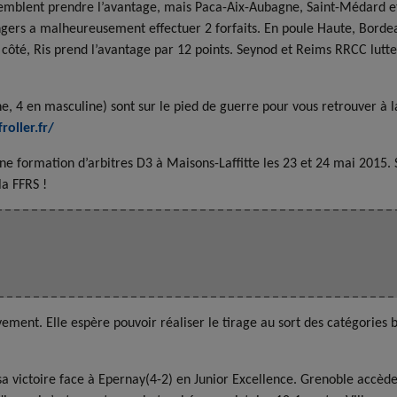
semblent prendre l’avantage, mais Paca-Aix-Aubagne, Saint-Médard e
ers a malheureusement effectuer 2 forfaits. En poule Haute, Bordeaux
re côté, Ris prend l’avantage par 12 points. Seynod et Reims RRCC lutt
e, 4 en masculine) sont sur le pied de guerre pour vous retrouver à la
roller.fr/
 formation d’arbitres D3 à Maisons-Laffitte les 23 et 24 mai 2015. Si
la FFRS !
ement. Elle espère pouvoir réaliser le tirage au sort des catégories 
 sa victoire face à Epernay(4-2) en Junior Excellence. Grenoble accèd