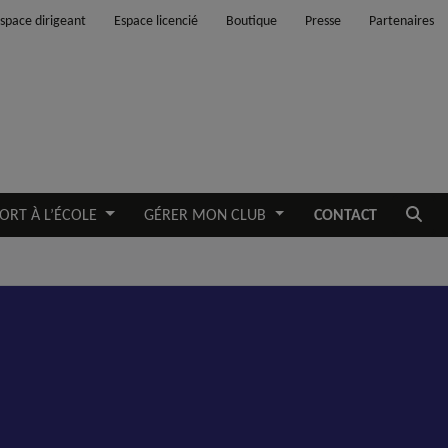
space dirigeant
Espace licencié
Boutique
Presse
Partenaires
Ouvrir
ORT À L’ÉCOLE
GÉRER MON CLUB
CONTACT