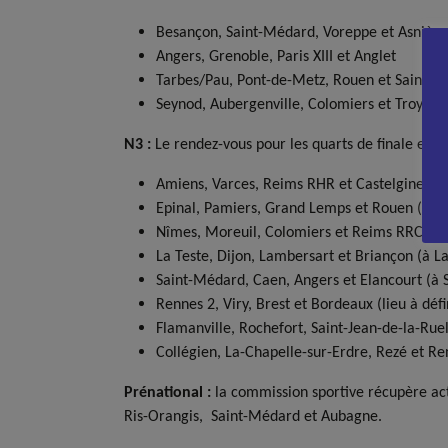
Besançon, Saint-Médard, Voreppe et Asnière
Angers, Grenoble, Paris XIII et Anglet
Tarbes/Pau, Pont-de-Metz, Rouen et Saint-B
Seynod, Aubergenville, Colomiers et Troyes
N3 :
Le rendez-vous pour les quarts de finale est 
Amiens, Varces, Reims RHR et Castelginest (
Epinal, Pamiers, Grand Lemps et Rouen (à Vo
Nîmes, Moreuil, Colomiers et Reims RRCC (
La Teste, Dijon, Lambersart et Briançon (à La
Saint-Médard, Caen, Angers et Elancourt (à
Rennes 2, Viry, Brest et Bordeaux (lieu à défi
Flamanville, Rochefort, Saint-Jean-de-la-Ruel
Collégien, La-Chapelle-sur-Erdre, Rezé et Re
Prénational :
la commission sportive récupère actu
Ris-Orangis, Saint-Médard et Aubagne.