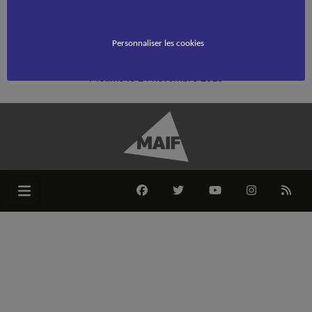
Accueil
Rink Hockey
>
>
2016 – QCM formation arbitre 1er degré
2016 – QCM formation arbitre 1er degré
Personnaliser les cookies
Modifié le 24 novembre 2018
FACEBOOK
TWITTER
YOUTUBE
INSTAGRAM
RSS