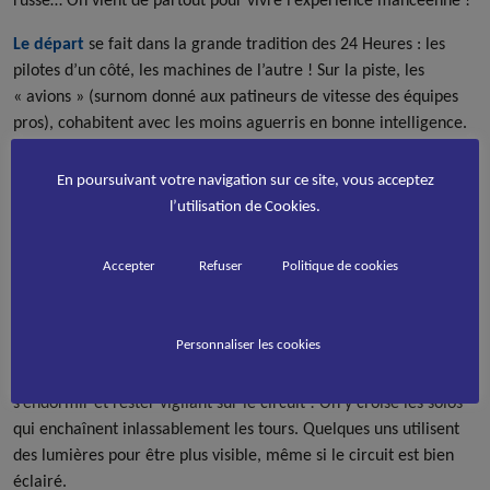
Le départ
se fait dans la grande tradition des 24 Heures : les
pilotes d’un côté, les machines de l’autre ! Sur la piste, les
« avions » (surnom donné aux patineurs de vitesse des équipes
pros), cohabitent avec les moins aguerris en bonne intelligence.
Cette année, l’organisation a même ouvert les inscriptions aux
longboards qui ont impressionné par leurs performances en solo
En poursuivant votre navigation sur ce site, vous acceptez
comme en équipe ! Certains ont parcouru plus de 400 km sur la
l’utilisation de Cookies.
durée de l’épreuve. A noter également : la participation de 3
patineurs unijambistes, ainsi que d’une sourde et muette ! Ils
Accepter
Refuser
Politique de cookies
impressionnent par leur capacité à surmonter leur handicap et
inspirent le plus grand respect aux autres concurrents.
Personnaliser les cookies
La nuit, les sensations de vitesse sont démultipliées. Le calme
nocturne est propice à la rêverie. Il ne faut toutefois pas
s’endormir et rester vigilant sur le circuit ! On y croise les solos
qui enchaînent inlassablement les tours. Quelques uns utilisent
des lumières pour être plus visible, même si le circuit est bien
éclairé.