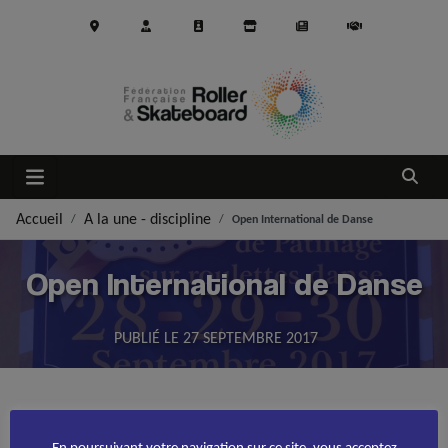
Aller au contenu principal
Ouvrir
Accueil
A la une - discipline
Open International de Danse
Open International de Danse
PUBLIÉ LE
27 SEPTEMBRE 2017
Accueil
Roller Artistique
>
>
Open International de Danse
Direction la Lorraine pour cette fin de semaine.
En poursuivant votre navigation sur ce site, vous acceptez