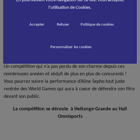
l’utilisation de Cookies.
Du 28 au 30 septembre, Le Skate Club Lorrain organise son
25ème Open International de solo danse et couple danse.
Accepter
Refuser
Politique de cookies
Durant ces trois jours de compétition, pas moins de 220
patineurs venus d’Italie, d’Espagne, du Portugal, des Pays-Bas,
d’Allemagne, de Grande-Bretagne et de Belgique vont donner le
Personnaliser les cookies
meilleur d’eux-mêmes pour remporter la victoire.
Un compétition qui n’a pas perdu de son charme depuis ces
nombreuses années et séduit de plus en plus de concurents !
Vous pourrez suivre la performance d’Aline Sepho tout juste
rentrée des World Games qui aura à coeur de défendre son titre
devant son public.
La compétition se déroule à Hettange-Grande au Hall
Omnisports