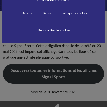
PUBLIÉ LE
20 NOVEMBRE 2025
Accepter
Refuser
Politique de cookies
Accueil
>
Affichage obligatoire sur la cellule Signal‑Sports : toutes les informations
Depuis hier, mardi 19 novembre 2025, près de 330 000
Personnaliser les cookies
établissements d’activités physiques et sportives (EAPS) sont
tenus d’afficher de manière visible les informations relatives à la
cellule Signal-Sports. Cette obligation découle de l’arrêté du 20
mai 2025, qui impose cet affichage dans tous les lieux où se
pratique une activité physique ou sportive.
Découvrez toutes les informations et les affiches
Signal-Sports
Modifié le 20 novembre 2025