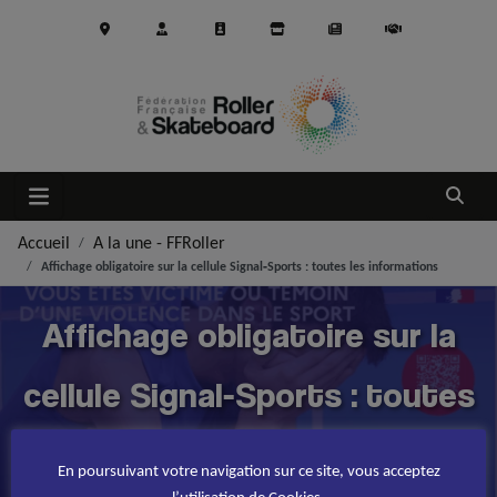
Aller au contenu principal
Ouvrir
Accueil
A la une - FFRoller
Affichage obligatoire sur la cellule Signal‑Sports : toutes les informations
Affichage obligatoire sur la
cellule Signal‑Sports : toutes
les informations
En poursuivant votre navigation sur ce site, vous acceptez
l’utilisation de Cookies.