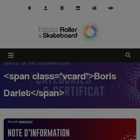
Aller au contenu principal
Ouvrir
<span class="vcard">Boris
Darlet</span>