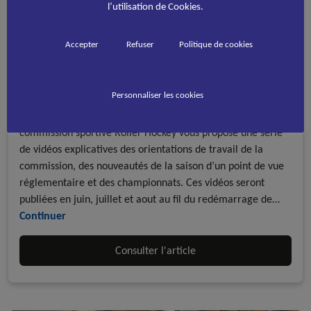
l’utilisation de Cookies.
Accepter
Refuser
Politique de cookies
La CS Roller Hockey en vidéos
Personnaliser les cookies
A la une - discipline
Roller Hockey
Dans le cadre du démarrage de la nouvelle saison, la
commission sportive Roller Hockey vous propose une série
de vidéos explicatives des orientations de travail de la
commission, des nouveautés de la saison d’un point de vue
réglementaire et des championnats. Ces vidéos seront
publiées en juin, juillet et aout au fil du redémarrage de…
Continuer
Consulter l'article