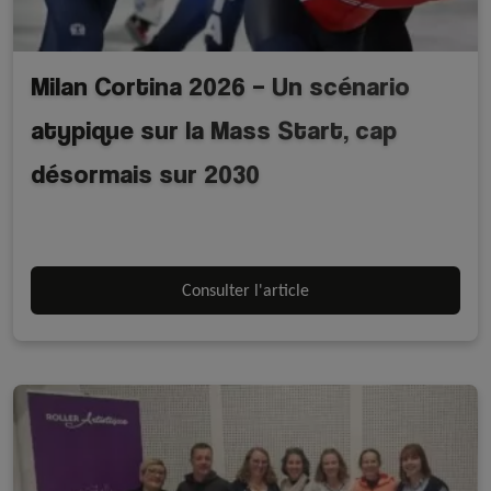
Milan Cortina 2026 – Un scénario
atypique sur la Mass Start, cap
désormais sur 2030
A la une - discipline
A la une - FFRoller
Equipe de France
Longue piste sur glace
Roller course
Consulter l'article