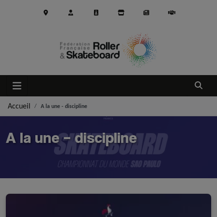
Aller au contenu principal
Ouvrir
Accueil
A la une - discipline
A la une – discipline