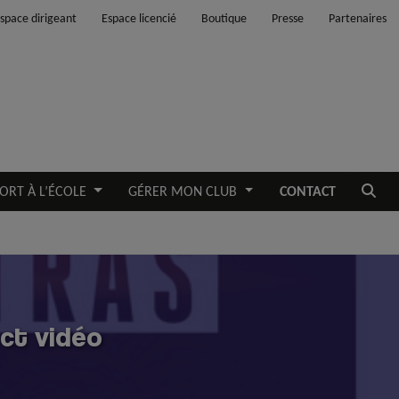
space dirigeant
Espace licencié
Boutique
Presse
Partenaires
Ouvrir
ORT À L’ÉCOLE
GÉRER MON CLUB
CONTACT
ct vidéo