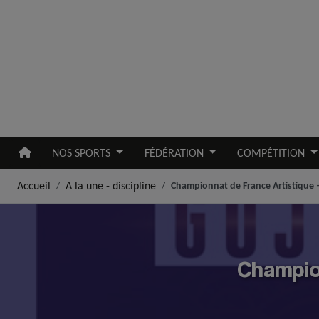
Aller au contenu principal
NOS SPORTS
FÉDÉRATION
COMPÉTITION
Accueil
A la une - discipline
Championnat de France Artistique –
Champio