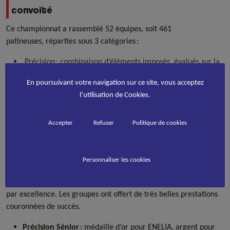
convoité
Ce championnat a rassemblé 52 équipes, soit 461
patineuses, réparties sous 3 catégories :
Précision : combinaison d’éléments imposés, évalués sur la
précision, la vitesse et la fluidité du patinage
En poursuivant votre navigation sur ce site, vous acceptez
Show : effectuer une chorégraphie millimétrée en alliant
l’utilisation de Cookies.
habileté de patinage et déplacements de groupe
Accepter
Refuser
Politique de cookies
Quartet : fusion du patinage et de la danse en
synchronisation
Personnaliser les cookies
De beaux résultats prometteurs
Un spectacle de haute précision ou s’est exprimé la créativité
par excellence. Les groupes ont offert de très belles prestations
couronnées de succès.
Précision Sénior
: médaille d’or pour ENELIA, argent pour