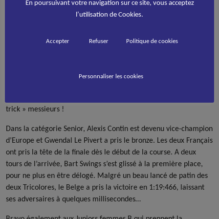
En poursuivant votre navigation sur ce site, vous acceptez
l’utilisation de Cookies.
Accepter
Refuser
Politique de cookies
Chez les Juniors A, Quentin Giraudeau l’emporte en 1:21:873,
Personnaliser les cookies
Mathieu Guilbert prend l’argent et Timothy Loubineaud le
bronze, dans un modèle de course d’équipe. Bravo pour ce « hat
trick » messieurs !
Dans la catégorie Senior, Alexis Contin est devenu vice-champion
d’Europe et Gwendal Le Pivert a pris le bronze. Les deux Français
ont pris la tête de la finale dès le début de la course. A deux
tours de l’arrivée, Bart Swings s’est glissé à la première place,
pour ne plus en être délogé. Malgré un beau lancé de patin des
deux Tricolores, le Belge a pris la victoire en 1:19:466, laissant
ses adversaires à quelques millisecondes…
Bravo également aux Juniors femmes B qui prennent la