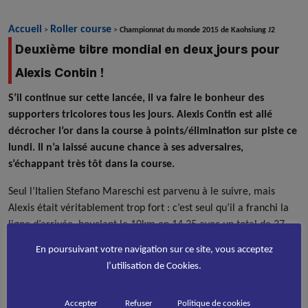
Accueil
Roller course
>
>
Championnat du monde 2015 de Kaohsiung J2
Deuxième titre mondial en deux jours pour
Alexis Contin !
S’il continue sur cette lancée, il va faire le bonheur des
supporters tricolores tous les jours. Alexis Contin est allé
décrocher l’or dans la course à points/élimination sur piste ce
lundi. Il n’a laissé aucune chance à ses adversaires,
s’échappant très tôt dans la course.
Seul l’Italien Stefano Mareschi est parvenu à le suivre, mais
Alexis était véritablement trop fort : c’est seul qu’il a franchi la
ligne d’arrivée, bouclant le 10km en 14.35 avec un total de 37
points (contre 29 à Mareschi et 2 au Sud-Coréen Gwangho Choi).
En poursuivant votre navigation sur ce site, vous acceptez
Dans cette même finale, Ewen Fernandez, qui couvrait Alexis
l’utilisation de Cookies.
dans le peloton, termine septième (et troisième européen).
Peu de temps après son podium, Alexis devait enchaîner une
Accepter
Refuser
Politique de cookies