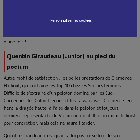
autre finale, celle du 1000m. Parti en tête comme à son
habitude, la Français n’a cette fois-ci pas pu contrôler jusqu’au
bout. Il termine cependant quatrième, sans médaille, mais avec
Personnaliser les cookies
un classement qui marque les esprits : il est en pleine possession
de ses moyens et risque de ravir les supporteurs encore plus
d’une fois !
Quentin Giraudeau (Junior) au pied du
podium
Autre motif de satisfaction : les belles prestations de Clémence
Halbout, qui enchaîne les Top 10 chez les Seniors femmes.
Difficile de s’extraire d’un peloton dominé par les Sud-
Coréennes, les Colombiennes et les Taiwanaises. Clémence leur
tient la dragée haute, à l’aise dans le peloton et toujours
dernière représentante du Vieux continent. Il lui manque le finish
pour concrétiser, mais cela ne saurait tarder.
Quentin Giraudeau n’est quant à lui pas passé loin de son