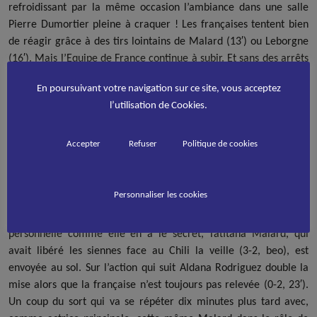
refroidissant par la même occasion l’ambiance dans une salle
Pierre Dumortier pleine à craquer ! Les françaises tentent bien
de réagir grâce à des tirs lointains de Malard (13′) ou Leborgne
(16′). Mais l’Equipe de France continue à subir. Et sans des arrêts
de Michoud, la gardienne bleue, et ce sacrifice de Daribo (15′),
En poursuivant votre navigation sur ce site, vous acceptez
cette première période aurait pu s’achever sur un score
l’utilisation de Cookies.
beaucoup plus lourd.
Deux coups du sort
Accepter
Refuser
Politique de cookies
Tout est donc encore possible à la reprise mais les Bleues
peinent toujours autant à approcher du but de Julian Barrios. En
Personnaliser les cookies
défense, l’Argentine durcit toujours autant le jeu, la tâche
française devient de plus en plus compliquée. Sur une action
personnelle comme elle en a le secret, Tatitana Malard, qui
avait libéré les siennes face au Chili la veille (3-2, beo), est
envoyée au sol. Sur l’action qui suit Aldana Rodriguez double la
mise alors que la française n’est toujours pas relevée (0-2, 23′).
Un coup du sort qui va se répéter dix minutes plus tard avec,