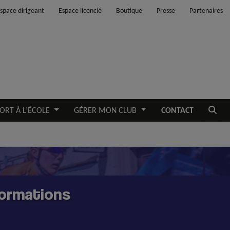
space dirigeant
Espace licencié
Boutique
Presse
Partenaires
Ouvrir
ORT À L’ÉCOLE
GÉRER MON CLUB
CONTACT
formations