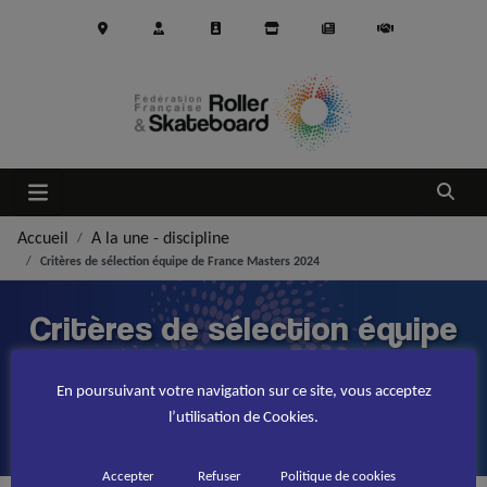
Aller au contenu principal
Ouvrir
Accueil
A la une - discipline
Critères de sélection équipe de France Masters 2024
Critères de sélection équipe
de France Masters 2024
En poursuivant votre navigation sur ce site, vous acceptez
l’utilisation de Cookies.
PUBLIÉ LE
29 MAI 2024
Accepter
Refuser
Politique de cookies