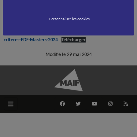
Accueil
Roller course
>
>
Critères de sélection équipe de France Masters 2024
Personnaliser les cookies
Vous trouverez ci-dessous les critères de sélection pour l’équipe
de France Masters 2024.
criteres-EDF-Masters-2024
Télécharger
Modifié le 29 mai 2024
FACEBOOK
TWITTER
YOUTUBE
INSTAGRAM
RSS