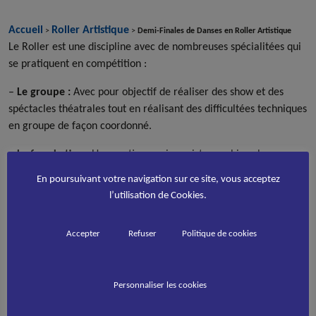
Accueil
Roller Artistique
>
>
Demi-Finales de Danses en Roller Artistique
Le Roller est une discipline avec de nombreuses spécialitées qui
se pratiquent en compétition :
–
Le groupe :
Avec pour objectif de réaliser des show et des
spéctacles théatrales tout en réalisant des difficultées techniques
en groupe de façon coordonné.
–
Le freeskating :
Une pratique qui consiste combiner la
performance artistique avec la réalisation d’éléments technique
En poursuivant votre navigation sur ce site, vous acceptez
spéctaculaires comme des pirouettes ou des sauts.
l’utilisation de Cookies.
–
La danse :
Une spécialité qui met en avant la maitrise
d’enchainements de pas et de retournements difficiles associés à
Accepter
Refuser
Politique de cookies
une chorégraphie très développée. Les danseurs se rapprochent
de la chorégraphie théatrale en partageant un theme ou une
histoire avec le public.
Personnaliser les cookies
Ainsi, la saison à commencé avec l’organisation du championnat