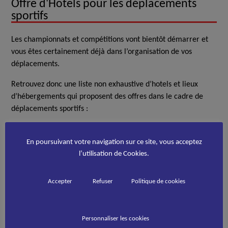
Offre d'Hotels pour les déplacements
sportifs
Les championnats et compétitions vont bientôt démarrer et
vous êtes certainement déjà dans l’organisation de vos
déplacements.
Retrouvez donc une liste non exhaustive d’hotels et lieux
d’hébergements qui proposent des offres dans le cadre de
déplacements sportifs :
Hôtel IBIS :
En poursuivant votre navigation sur ce site, vous acceptez
https://ibis.accor.com/promotions-offers/special-
l’utilisation de Cookies.
offers/mo_000306-offre-ibis-sport.fr.shtml
Accepter
Refuser
Politique de cookies
Hôtel CAMPANILE
https://www.campanile.com/fr-fr/programme-
fidelite/welcomsport/hotels-pour-sportifs/
Personnaliser les cookies