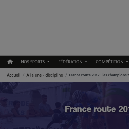
Aller au contenu principal
NOS SPORTS
FÉDÉRATION
COMPÉTITION
Accueil
A la une - discipline
France route 2017 : les champions 
France route 20