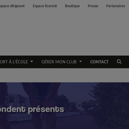
space dirigeant
Espace licencié
Boutique
Presse
Partenaires
Ouvrir
ORT À L’ÉCOLE
GÉRER MON CLUB
CONTACT
pondent présents