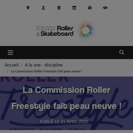
Aller au contenu principal
Ouvrir
Accueil
A la une - discipline
La Commission Roller Freestyle fait peau neuve !
La Commission Roller
Freestyle fait peau neuve !
PUBLIÉ LE
21 AVRIL 2020