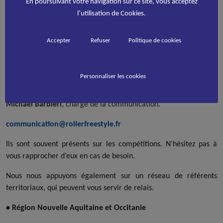
En poursuivant votre navigation sur ce site, vous acceptez
clairement identifiés et vous savez à qui vous adresser.
l’utilisation de Cookies.
Précilia Verdier
, responsable de la Commission Roller Freestyle.
Accepter
Refuser
Politique de cookies
contact@rollerfreestyle.fr
Myriam Heydacker
, chargée des résultats.
Personnaliser les cookies
resultats@rollerfreestyle.fr
Michaël Barbieri
, chargé de la communication.
communication@rollerfreestyle.fr
Ils sont souvent présents sur les compétitions. N’hésitez pas à
vous rapprocher d’eux en cas de besoin.
Nous nous appuyons également sur un réseau de référents
territoriaux, qui peuvent vous servir de relais.
• Région Nouvelle Aquitaine et Occitanie