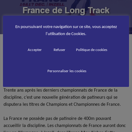
France de Long Track
PUBLIÉ LE
8 NOVEMBRE 2023
En poursuivant votre navigation sur ce site, vous acceptez
l’utilisation de Cookies.
Accueil
Roller course
Accepter
Refuser
Politique de cookies
>
>
La Fédération Française de Roller et Skateboard
organise ses premiers championnats de France de Long Track
Les 16 et 17 décembre prochains, se dérouleront à la Max
Aicher Arena d’Inzell en Allemagne, les Championnats de France
Personnaliser les cookies
de Long Track (Patinage de vitesse sur glace – longue piste).
Trente ans après les derniers championnats de France de la
discipline, c’est une nouvelle génération de patineurs qui se
disputera les titres de Champions et Championnes de France.
La France ne possède pas de patinoire de 400m pouvant
accueillir la discipline. Les championnats de France auront donc