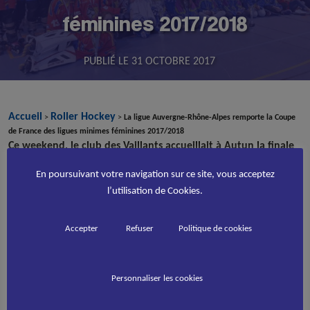
féminines 2017/2018
PUBLIÉ LE
31 OCTOBRE 2017
Accueil
Roller Hockey
>
>
La ligue Auvergne-Rhône-Alpes remporte la Coupe
de France des ligues minimes féminines 2017/2018
Ce weekend, le club des Vaillants accueillait à Autun la finale
de la Coupe de France des ligues minimes (et benjamines)
En poursuivant votre navigation sur ce site, vous acceptez
féminines.
l’utilisation de Cookies.
7 ligues et près de 90 jeunes filles se sont affrontées tout au long
du weekend dans un cadre à la fois compétitif et convivial.
Accepter
Refuser
Politique de cookies
L’occasion pour les joueuses, d’ordinaire isolées dans des équipes
mixtes, de partager avec d’autres féminines de leur région ce
temps fort. L’occasion, également, pour le sélectionneur
Personnaliser les cookies
national, Carlos Perez, d’observer le niveau et le potentiel des
participantes.