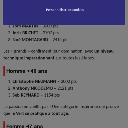
mains
!
Personnaliser les cookies
Homme +17 ans
Tom MARTIN
– 3000 pts
Joris BRICHET
– 2707 pts
Noé MONTAGARD
– 2414 pts
Les « grands » confirment leur domination, avec
un niveau
technique impressionnant
sur toutes les étapes.
Homme +40 ans
Christophe NEUMANN
– 3000 pts
Anthony NICODEMO
– 2121 pts
Seb REYNARD
– 1154 pts
La passion ne vieillit pas ! Une catégorie inspirante qui prouve
que
le Vert se pratique à tout âge
.
Femme -17 ans