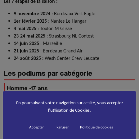
Les 7 étapes de la saison :
9 novembre 2024
: Bordeaux Vert Eagle
1er février 2025
: Nantes Le Hangar
4 mai 2025
: Toulon M Glisse
23-24 mai 2025
: Strasbourg NL Contest
14 juin 2025
: Marseille
21 juin 2025
: Bordeaux Grand Air
24 août 2025 :
Wesh Center Crew Leucate
Les podiums par catégorie
Homme -17 ans
Stan NAVARRO
– 3000 pts
En poursuivant votre navigation sur ce site, vous acceptez
Tim DEPARIS
– 3000 pts
l’utilisation de Cookies.
Kaï LÉGER
– 1861 pts
Une catégorie très disputée, avec des jeunes qui montent déjà
Accepter
Refuser
Politique de cookies
très haut, preuve que
l’avenir de la Vert est entre de bonnes