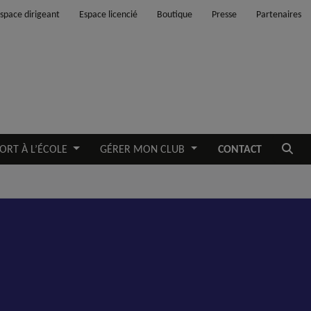
space dirigeant
Espace licencié
Boutique
Presse
Partenaires
Ouvrir
ORT À L’ÉCOLE
GÉRER MON CLUB
CONTACT