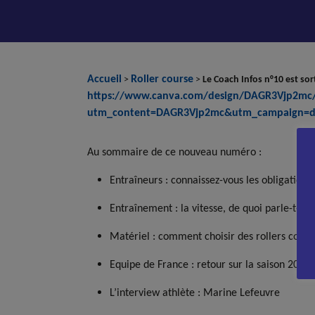
Accueil
Roller course
>
>
Le Coach Infos n°10 est sort
https://www.canva.com/design/DAGR3Vjp2
utm_content=DAGR3Vjp2mc&utm_campaign=de
Au sommaire de ce nouveau numéro :
Entraîneurs : connaissez-vous les obligations 
Entraînement : la vitesse, de quoi parle-t-on 
Matériel : comment choisir des rollers cours
Equipe de France : retour sur la saison 2024
L’interview athlète : Marine Lefeuvre