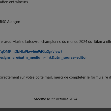
ation entraîneurs
 RSC Alençon
éo » avec Marine Lefeuvre, championne du monde 2024 du 15km à éli
mc/qOMPmDbHlaPkw46e9dGu3g/view?
signshare&utm_medium=link&utm_source=editor
 directement sur votre boîte mail, merci de compléter le formulaire d
Modifié le 22 octobre 2024