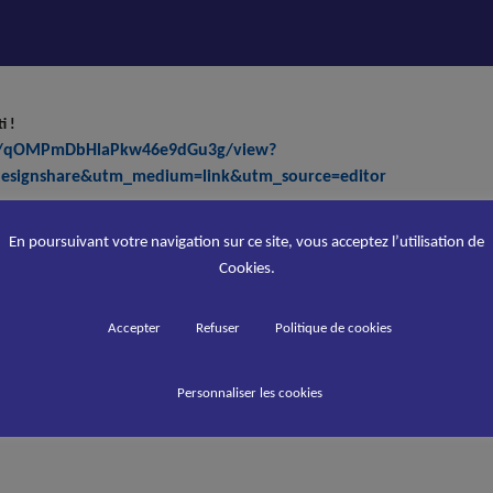
i !
mc/qOMPmDbHlaPkw46e9dGu3g/view?
signshare&utm_medium=link&utm_source=editor
En poursuivant votre navigation sur ce site, vous acceptez l’utilisation de
Cookies.
liées à votre fonction ?
?
Accepter
Refuser
Politique de cookies
e pour enfant ?
Personnaliser les cookies