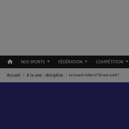
Aller au contenu principal
NOS SPORTS
FÉDÉRATION
COMPÉTITION
Accueil
A la une - discipline
Le Coach Infos n°10 est sorti !