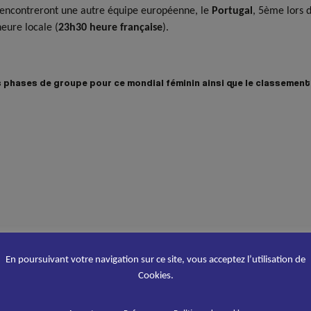
 rencontreront une autre équipe européenne, le
Portugal
, 5ème lors 
eure locale (
23h30 heure française
).
s phases de groupe pour ce mondial féminin ainsi que le classement
En poursuivant votre navigation sur ce site, vous acceptez l’utilisation de
Cookies.