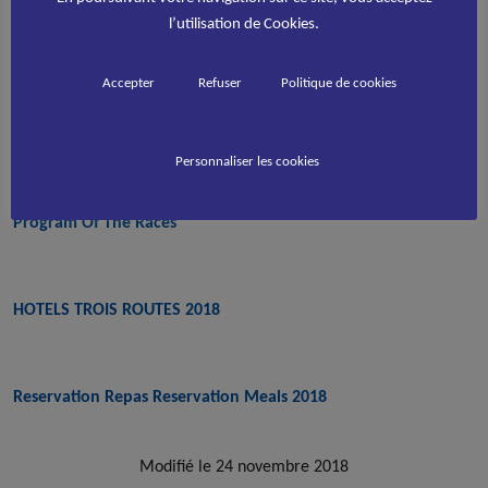
faisant son entrée pour la 1ère année dans le circuit de la Coupe
l’utilisation de Cookies.
d’Europe.
Accepter
Refuser
Politique de cookies
Inscriptions Registration 2018
Personnaliser les cookies
Program Of The Races
HOTELS TROIS ROUTES 2018
Reservation Repas Reservation Meals 2018
Modifié le 24 novembre 2018