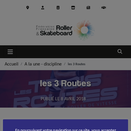
Aller au contenu principal
Ouvrir
Accueil
A la une - discipline
les 3 Routes
les 3 Routes
PUBLIÉ LE
8 AVRIL 2018
Accueil
Roller course
>
>
les 3 Routes
Les 19-20 et 21 mai se dérouleront les 3 Routes, compétition
En poursuivant votre navigation sur ce site, vous acceptez