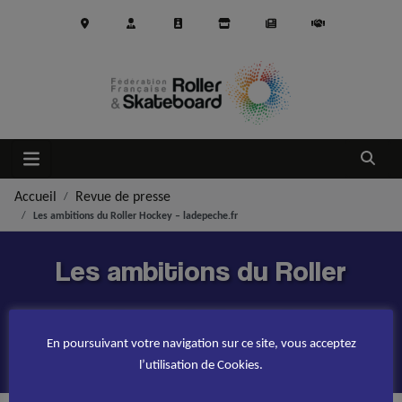
Aller au contenu principal
Ouvrir
Accueil
Revue de presse
Les ambitions du Roller Hockey – ladepeche.fr
Les ambitions du Roller
Hockey – ladepeche.fr
En poursuivant votre navigation sur ce site, vous acceptez
l’utilisation de Cookies.
PUBLIÉ LE
3 NOVEMBRE 2016