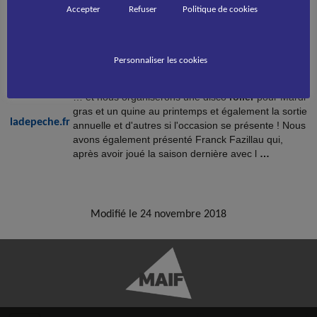
Accepter
Refuser
Politique de cookies
Accueil
>
Les ambitions du Roller Hockey – ladepeche.fr
Personnaliser les cookies
Les ambitions du
Roller
Hockey
ladepeche.fr
… et nous organiserons une disco
roller
pour Mardi
gras et un quine au printemps et également la sortie
ladepeche.fr
annuelle et d'autres si l'occasion se présente ! Nous
avons également présenté Franck Fazillau qui,
après avoir joué la saison dernière avec l
…
Modifié le 24 novembre 2018