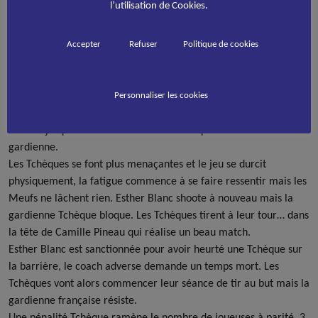
l’utilisation de Cookies.
intention de recoller au score. Durant plusieurs minutes, elle
pilonnent la cage française sans pour autant parvenir à
concrétiser.
Accepter
Refuser
Politique de cookies
Caroline Follet est sanctionnée pour crosse haute. Les filles se
regroupent en défense et contrarient les manoeuvres Tchèques.
Pire : elles partent en compte avec une Marina Drici
Personnaliser les cookies
bondissante. Elle traverse le terrain seule pour se frayer un
chemin jusqu’au but adverse où elle manque de dribbler la
gardienne.
Les Tchèques se font plus menaçantes et le jeu se durcit
physiquement, la fatigue commence à se faire ressentir mais les
Meufs ne lâchent rien. Esther Blanc shoote à nouveau mais la
gardienne Tchèque bloque. Les Tchèques tirent à leur tour… dans
la tête de Camille Pineau qui réalise un beau match.
Esther Blanc est sanctionnée pour avoir heurté une Tchèque sur
la barrière, le coach adverse demande un temps mort. Les
Tchèques vont alors commencer leur séance de tir au but mais la
gardienne française résiste.
Une pénalité Tchèque ramène le nombre de joueuses à parité, 3