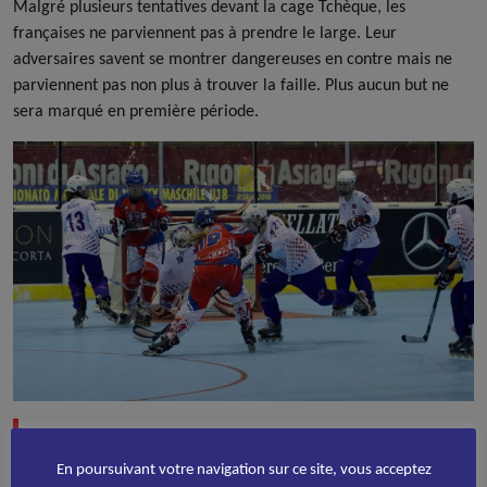
Malgré plusieurs tentatives devant la cage Tchèque, les
françaises ne parviennent pas à prendre le large. Leur
adversaires savent se montrer dangereuses en contre mais ne
parviennent pas non plus à trouver la faille. Plus aucun but ne
sera marqué en première période.
Seconde mi-temps : le réveil Tchèque
En poursuivant votre navigation sur ce site, vous acceptez
Les joueuses de l’Est reviennent de la pause avec la ferme