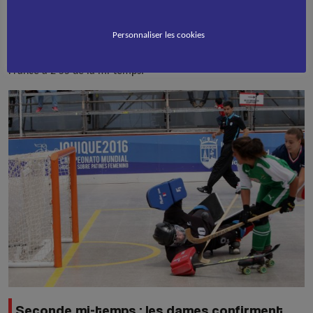
françaises mènent la partie mais peinent à toujours trouver leur
rythme. Stéphane Hérin rappelle l’équipe à l’ordre et le niveau
Personnaliser les cookies
de jeu tricolore monte d’un cran. Vanessa vient inscrire le 4ème
but français dans l’angle opposé à la gardienne : 4 – 0 pour la
France à 2’55 de la mi-temps.
Seconde mi-temps : les dames confirment