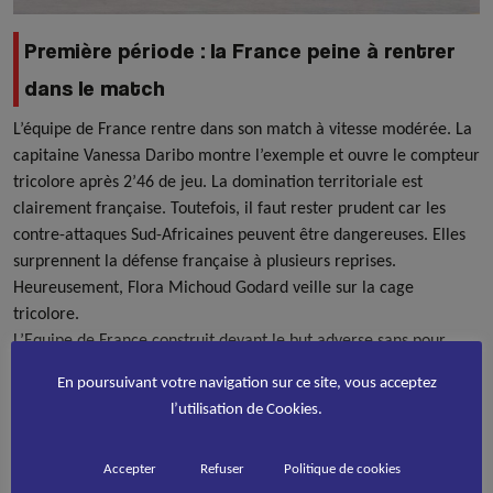
Première période : la France peine à rentrer
dans le match
L’équipe de France rentre dans son match à vitesse modérée. La
capitaine Vanessa Daribo montre l’exemple et ouvre le compteur
tricolore après 2’46 de jeu. La domination territoriale est
clairement française. Toutefois, il faut rester prudent car les
contre-attaques Sud-Africaines peuvent être dangereuses. Elles
surprennent la défense française à plusieurs reprises.
Heureusement, Flora Michoud Godard veille sur la cage
tricolore.
L’Equipe de France construit devant le but adverse sans pour
autant vraiment concrétiser, malgré plusieurs tirs cadrés de
En poursuivant votre navigation sur ce site, vous acceptez
Vanessa Daribo et Julie Lafourcade. Frédérique Denest fait son
l’utilisation de Cookies.
entrée à la place de Célia Gohet. Elle donne un peu d’air au
camp tricolore en inscrivant le 2ème but française. Emilie
Accepter
Refuser
Politique de cookies
Laboyrie Couderc fait de même quelques minutes plus tard. Les