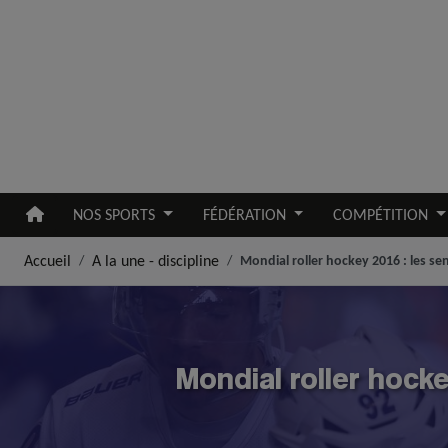
Aller au contenu principal
NOS SPORTS
FÉDÉRATION
COMPÉTITION
Accueil
A la une - discipline
Mondial roller hockey 2016 : les s
Mondial roller hock