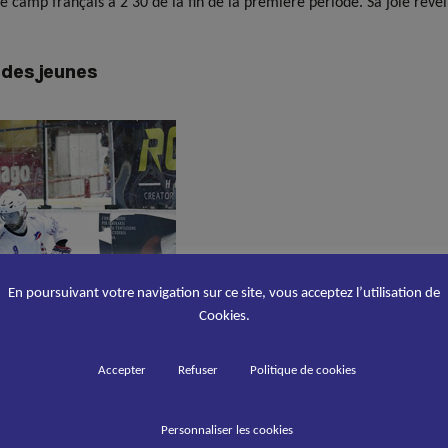
e camp français à 2’30 de la fin de la première période. Sa joie révei
 des jeunes
En poursuivant votre navigation sur ce site, vous acceptez l’utilisation de
Cookies.
Accepter
Refuser
Politique de cookies
Personnaliser les cookies