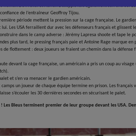
cé Roman De Préval et Adrien Desoppis fait également son entrée. Le
confiance de l’entraîneur Geoffroy Tijou.
première période mettent la pression sur la cage française. Le gardie
lui. Les USA ferraillent dur avec les défenseurs français et glissent le
onstruire dans le camp adverse : Jérémy Lapresa shoote et tape le p
ondes plus tard, le pressing français paie et Antoine Rage marque en 
 de flottement : deux joueurs se fraient un chemin dans la défense f
te devant la cage française, un américain a pris un coup au visage (s
tch).
palet et s’en va menacer le gardien américain.
x camps un joueur de chaque équipe termine en prison. Les français voi
laisse s’écouler les 30 dernières secondes en sécurisant le palet.
y ! Les Bleus terminent premier de leur groupe devant les USA. D