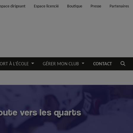
space dirigeant
Espace licencié
Boutique
Presse
Partenaires
Ouvrir
ORT À L’ÉCOLE
GÉRER MON CLUB
CONTACT
oute vers les quarts