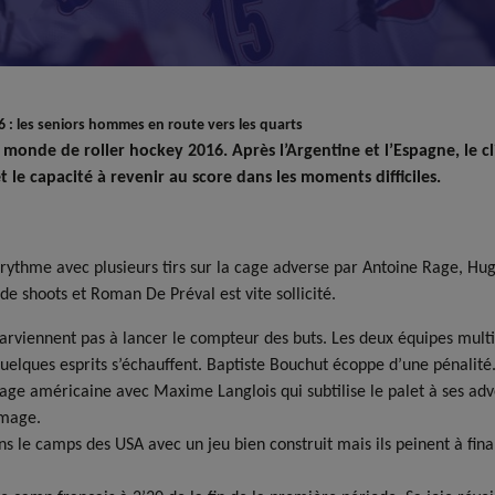
 : les seniors hommes en route vers les quarts
de de roller hockey 2016. Après l’Argentine et l’Espagne, le clien
 le capacité à revenir au score dans les moments difficiles.
 rythme avec plusieurs tirs sur la cage adverse par Antoine Rage, Hu
de shoots et Roman De Préval est vite sollicité.
rviennent pas à lancer le compteur des buts. Les deux équipes multip
 quelques esprits s’échauffent. Baptiste Bouchut écoppe d’une pénalité
ge américaine avec Maxime Langlois qui subtilise le palet à ses adver
mmage.
ns le camps des USA avec un jeu bien construit mais ils peinent à fin