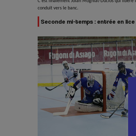
C’est finalement Jolan Mogniat-Duclos qui libère l
conduit vers le banc.
Seconde mi-temps : entrée en lice