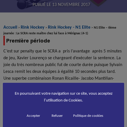
PUBLIÉ LE
13 NOVEMBRE 2017
Accueil
Rink Hockey
Rink Hockey - N1 Elite
>
>
>
N1 Elite – 6ème
journée : Le SCRA reste maître chez lui face à Mérignac (4-1)
Première période
C’est sur penalty que le SCRA a pris l’avantage après 5 minutes
de jeu, Xavier Lourenço se chargeant d’exécuter la sentence. La
joie du très nombreux public fut de courte durée puisque Sylvain
Lesca remit les deux équipes à égalité 10 secondes plus tard.
Une superbe combinaison Ronan Ricaille- Jacobo Mantiñan-
Xavier Lourenço permit à ce dernier de signer un doublé
(14ème) pour un 2-1 qui tiendra jusqu’à la mi-temps. Le carton
En poursuivant votre navigation sur ce site, vous acceptez
bleu reçu par Olivier Lesca (18ème) n’ a rien donné , X. Lourenço
l’utilisation de Cookies.
le tirant sur la barre .
Accepter
Refuser
Politique de cookies
Seconde période