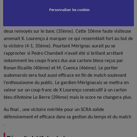
Après le repos, le match devint plus heurté mais Marçal
Cuenca, de près vint récupérer une balle et la glisser au fond
Personnaliser les cookies
pour un 3-1 très applaudi. Sur le terrain, les accrochages
devinrent plus nombreux : J. Mantiñan et S. Lesca ont été tous
deux renvoyés sur le banc (35ème). Cette 10ème faute visiteuse
amenait X. Lourenço à marquer ce qui ressemblait fort au but de
la victoire (4-1, 35ème). Pourtant Mérignac aurait pu se
rapprocher si Pedro Chambell n’avait été si brillant arrêtant
notamment les coups francs dus aux cartons bleus reçus par
Ronan Ricaille (40ème) et M. Cuenca (46ème). Le portier
audomarois sera tout aussi efficace en fin de match soulevant
l’enthousiasme du public. Le gardien Mérignacais se mettra en
valeur sur un coup franc de X Lourenço consécutif à un carton
bleu d’Antoine Le Berre (39ème) mais le score ne changera plus.
Au final , une victoire méritée pour un SCRA solide
défensivement et efficace dans sa gestion du temps et du match
.