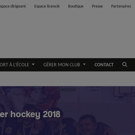
space dirigeant
Espace licencié
Boutique
Presse
Partenaires
Ouvrir
ORT À L’ÉCOLE
GÉRER MON CLUB
CONTACT
ler hockey 2018