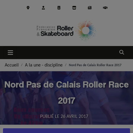
Aller au contenu principal
Ouvrir
Accueil
A la une - discipline
Nord Pas de Calais Roller Race 2017
Nord Pas de Calais Roller Race
2017
PUBLIÉ LE
26 AVRIL 2017