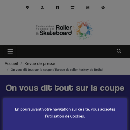
Aller au contenu principal
Ouvrir
Accueil
Revue de presse
On vous dit tout sur la coupe d’Europe de roller hockey de Rethel
On vous dit tout sur la coupe
d’Europe de roller hockey de
En poursuivant votre navigation sur ce site, vous acceptez
Rethel
l’utilisation de Cookies.