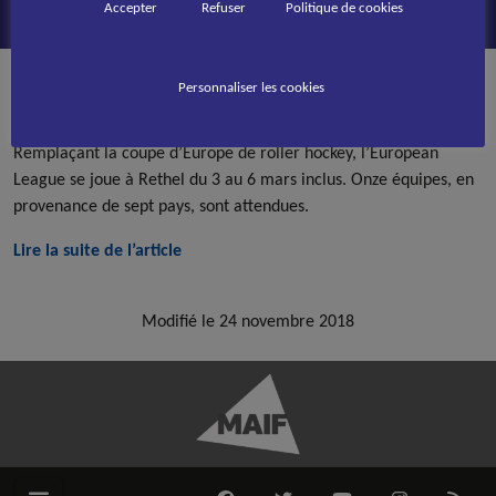
Accepter
Refuser
Politique de cookies
PUBLIÉ LE
29 FÉVRIER 2016
Personnaliser les cookies
Accueil
Roller Hockey
>
>
On vous dit tout sur la coupe d’Europe de roller
hockey de Rethel
Remplaçant la coupe d’Europe de roller hockey, l’European
League se joue à Rethel du 3 au 6 mars inclus. Onze équipes, en
provenance de sept pays, sont attendues.
Lire la suite de l’article
Modifié le 24 novembre 2018