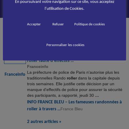
En poursuivant votre navigation sur ce site, vous acceptez
l’utilisation de Cookies.
PUBLIÉ LE
30 MARS 2017
Accepter
Refuser
Politique de cookies
Accueil
Randonnée roller et mobilités actives
>
>
Paris : la préfecture
n’autorise plus les Rando roller faute d’effectifs … – Franceinfo
Personnaliser les cookies
Paris : la préfecture n'autorise plus les Rando
roller
faute d'effectifs …
Franceinfo
La préfecture de police de Paris n'autorise plus les
Franceinfo
traditionnelles Rando
roller
dans la capitale depuis
trois semaines. Elle justifie cette décision par un
manque d'effectifs de police pour assurer la sécurité
des participants, a rapporté, jeudi 30
…
INFO FRANCE BLEU – Les fameuses randonnées à
roller
à travers …
France Bleu
2 autres articles »