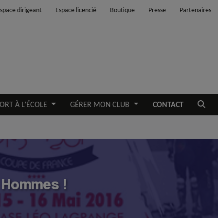
space dirigeant
Espace licencié
Boutique
Presse
Partenaires
Ouvrir
ORT À L’ÉCOLE
GÉRER MON CLUB
CONTACT
y Hommes !