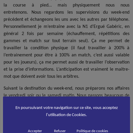
la course à pied… mais physiquement nous nous
entretenons. Nous regardons les supervisions du week-end
précédent et échangeons les uns avec les autres par téléphone.
Personnellement je m’entraîne avec la N1 d’Ergué Gabéric, en
général 2 fois par semaine (échauffement, répétitions des
gammes et match sur tout terrain seul). Ça me permet de
travailler la condition physique (il faut travailler à 200% à
l’entrainement pour être à 100% an match, c’est aussi valable
pour les joueurs), ça me permet aussi de travailler l’observation
et la prise d’informations. L’anticipation est vraiment le maitre-
mot que doivent avoir tous les arbitres.
Suivant la destination du week-end, nous préparons nos affaires
le vendredi soir ou le samedi matin. Nous passons beaucoup de
temps sur la route ou dans les trains. Nous arbitrons un voire
En poursuivant votre navigation sur ce site, vous acceptez
deux matches et nous rentrons soit à l’hôtel soit chez nous. En
l’utilisation de Cookies.
général, nous débriefons avec les autres arbitres dès le samedi
soir. Et le dimanche nous rentrons chez nous, soit dans la nuit,
soit dans la journée et nous profitons du peu de temps qu’il nous
Accepter
Refuser
Politique de cookies