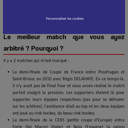
reste avec nos familles.
C’est exactement comme les joueurs. Nous n’avons pas le même
Personnaliser les cookies
maillot mais nous avons la même passion.
Le meilleur match que vous ayez
arbitré ? Pourquoi ?
Il y a 2 matches qui m’ont marqué :
La demi-finale de Coupe de France entre Ploufragan et
Saint-Brieuc en 2010 avec Régis DELAHAYE. En ce temps-là,
il n’y avait pas de Final Four et nous avons réalisé le match
parfait malgré la pression. Les supporters étaient là pour
supporter leurs équipes respectives (pas pour se défouler
sur les arbitres), l’ambiance était au top et les deux équipes
ont joué au rink hockey, du beau rink hockey.
La demi-finale de la CERS (petite coupe d’Europe) entre
Forte Dei Marmi (Italie) et Noia (Espagne) la saison