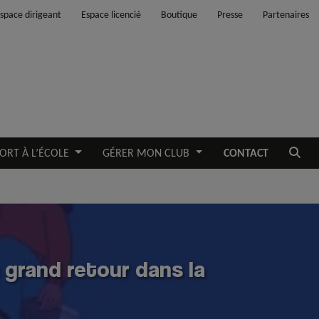
space dirigeant
Espace licencié
Boutique
Presse
Partenaires
Ouvrir
ORT À L’ÉCOLE
GÉRER MON CLUB
CONTACT
n grand retour dans la