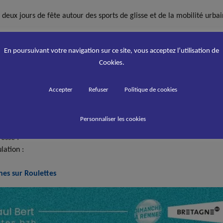
deux jours de fête autour des sports de glisse et de la mobilité urbai
énévoles
En poursuivant votre navigation sur ce site, vous acceptez l’utilisation de
ettes continue de grandir grâce à l’investissement d’un collectif pa
Cookies.
 mobilisés tout au long du week-end.
Accepter
Refuser
Politique de cookies
Personnaliser les cookies
s les informations :
esse :
lation :
es sur Roulettes