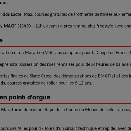
kour
.
t’Kids Lactel Max
, courses gratuites de trottinette destinées aux enfa
ty MACIF
(18h30 – 21h), avant un programme plus freestyle avec un
e
athon et un Marathon Vétérans comptant pour la Coupe de France 
eprendra possession des rues rennaises pour deux heures de balade u
ec les finales de Skate Cross, des démonstrations de BMX Flat et des i
ids
, courses gratuites de roller pour les 6-12 ans.
en point d’orgue
er Marathon
, deuxième étape de la Coupe du Monde de roller vitesse, 
cours des Alliés pour 17 tours d’un circuit technique et rapide, avec