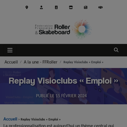
Aller au contenu principal
Ouvrir
Accueil
A la une - FFRoller
Replay Visioclubs « Emploi »
Replay Visioclubs « Emploi »
PUBLIÉ LE
15 FÉVRIER 2024
Accueil
>
Replay Visioclubs « Emploi »
La professionnalisation est aujourd’hui un thème central qui