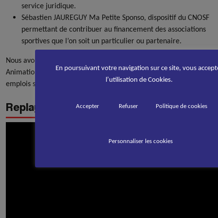
service juridique.
Sébastien JAUREGUY Ma Petite Sponso, dispositif du CNOSF
permettant de contribuer au financement des associations
sportives que l’on soit un particulier ou partenaire.
Nous avons également présenté 2 dispositifs liés au PSF :
En poursuivant votre navigation sur ce site, vous accept
Animations Vacances Olympiques et Paralympiques et 1000
l’utilisation de Cookies.
emplois socioprofessionnels
Replay Visioclubs « Emploi »
Accepter
Refuser
Politique de cookies
Personnaliser les cookies