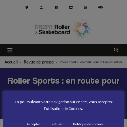
Aller au contenu principal
Ouvrir
Accueil
Revue de presse
Roller Sports : en route pour le France indoor
Roller Sports : en route pour
le France indoor
En poursuivant votre navigation sur ce site, vous acceptez
l’utilisation de Cookies.
PUBLIÉ LE
29 JANVIER 2016
Accepter
Refuser
Politique de cookies