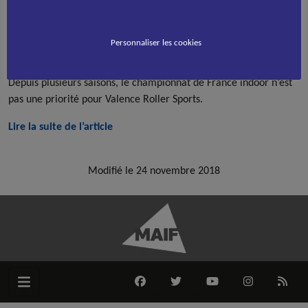
Accueil
Roller course
>
>
Roller Sports : en route pour le France indoor
La saison indoor va toucher à sa fin avec, comme point d’orgue,
Personnaliser les cookies
le championnat de France qui se déroulera le week-end des 6 et
7 février, en Bretagne, à Saint-Brieuc, dans les Côtes-d’Armor.
Depuis plusieurs saisons, le championnat de France indoor n’est
pas une priorité pour Valence Roller Sports.
Lire la suite de l’article
Modifié le 24 novembre 2018
FACEBOOK
TWITTER
YOUTUBE
INSTAGRAM
RSS