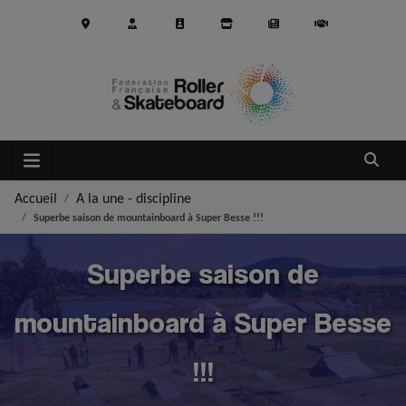
Aller au contenu principal
Ouvrir
Accueil
A la une - discipline
Superbe saison de mountainboard à Super Besse !!!
Superbe saison de
mountainboard à Super Besse
!!!