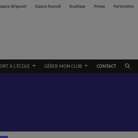
space dirigeant
Espace licencié
Boutique
Presse
Partenaires
Ouvrir
ORT À L’ÉCOLE
GÉRER MON CLUB
CONTACT