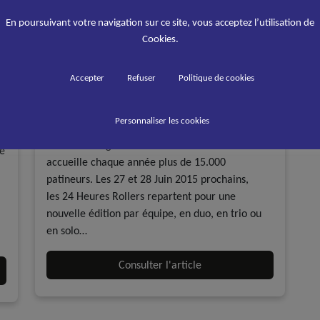
En poursuivant votre navigation sur ce site, vous acceptez l’utilisation de
Cookies.
24 Heures Roller au circuit du
Accepter
Refuser
Politique de cookies
Mans
s
Personnaliser les cookies
A la une - discipline
Evénements
Roller course
Le Circuit Bugatti des 24 Heures du Mans
de
accueille chaque année plus de 15.000
patineurs. Les 27 et 28 Juin 2015 prochains,
les 24 Heures Rollers repartent pour une
nouvelle édition par équipe, en duo, en trio ou
en solo…
Consulter l'article