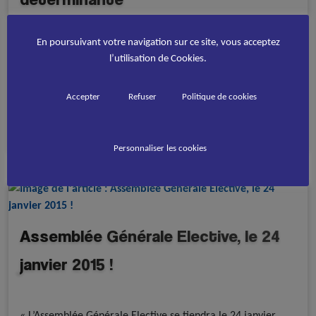
Revue de presse
Multi-Disciplines
En poursuivant votre navigation sur ce site, vous acceptez
Boris Darlet nous parle des enjeux de l’Assemblée Générale
l’utilisation de Cookies.
Elective de FFRS qui se déroule samedi 24 janvier 2015. Lire
l’article de ReL
Accepter
Refuser
Politique de cookies
Consulter l'article
Personnaliser les cookies
Assemblée Générale Elective, le 24
janvier 2015 !
A la une - discipline
Publications officielles
Multi-Disciplines
« L’Assemblée Générale Elective se tiendra le 24 janvier