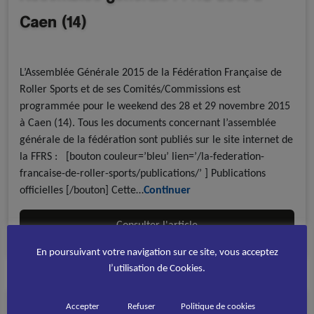
Caen (14)
A la une - FFRoller
Multi-Disciplines
L’Assemblée Générale 2015 de la Fédération Française de
Roller Sports et de ses Comités/Commissions est
programmée pour le weekend des 28 et 29 novembre 2015
à Caen (14). Tous les documents concernant l’assemblée
générale de la fédération sont publiés sur le site internet de
la FFRS : [bouton couleur=’bleu’ lien=’/la-federation-
francaise-de-roller-sports/publications/’ ] Publications
officielles [/bouton] Cette…
Continuer
Consulter l'article
En poursuivant votre navigation sur ce site, vous acceptez
l’utilisation de Cookies.
Accepter
Refuser
Politique de cookies