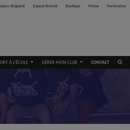
space dirigeant
Espace licencié
Boutique
Presse
Partenaires
Ouvrir
ORT À L’ÉCOLE
GÉRER MON CLUB
CONTACT