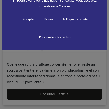
En poursuivant votre navigation sur ce site, vous acceptez
l’utilisation de Cookies.
Accepter
Refuser
Politique de cookies
Personnaliser les cookies
Le roller, un Sport Santé
Santé et bien être
Multi-Disciplines
Quelle que soit la pratique concernée, le roller reste un
sport à part entière. Sa dimension pluridisciplinaire et son
accessibilité intergénérationnelle en font le porte-drapeau
idéal du « Sport Santé ».
Consulter l'article