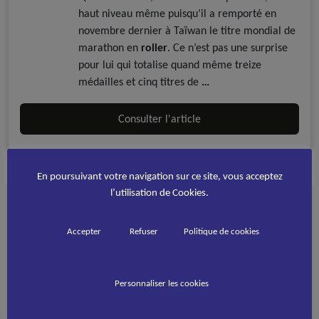
haut niveau même puisqu’il a remporté en
novembre dernier à Taïwan le titre mondial de
marathon en
roller
. Ce n’est pas une surprise
pour lui qui totalise quand même treize
médailles et cinq titres de
…
Consulter l'article
En poursuivant votre navigation sur ce site, vous acceptez
l’utilisation de Cookies.
Champion sur la vie
Accepter
Refuser
Politique de cookies
Revue de presse
Roller Freestyle
Roller Inline Freestyle
Aussi combatif sur des rollers que face à la maladie, Yohan
Personnaliser les cookies
Fort vient de décrocher à 23 ans son sixième titre de
champion du monde en Chine. Lire la suite de l’article