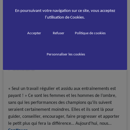
En poursuivant votre navigation sur ce site, vous acceptez
l’utilisation de Cookies.
Accepter
Refuser
Politique de cookies
Interview avec les coachs : Alain
Personnaliser les cookies
Pointard
Interviews
Roller course
« Seul un travail régulier et assidu aux entraînements est
payant ! » Ce sont les femmes et les hommes de l’ombre,
sans qui les performances des champions qu’ils suivent
seraient certainement moindres. Elles et ils sont là pour
guider, conseiller, encourager, faire progresser et apporter
le petit plus qui fera la différence… Aujourd’hui, nous…